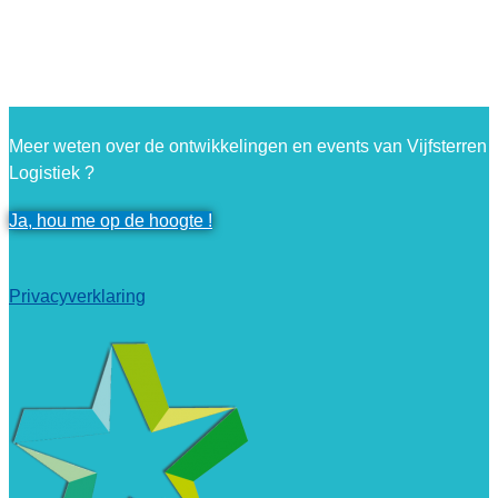
Meer weten over de ontwikkelingen en events van Vijfsterren
Logistiek ?
Ja, hou me op de hoogte !
Privacyverklaring