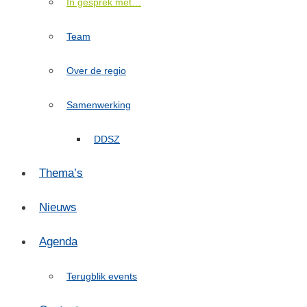
In gesprek met…
Team
Over de regio
Samenwerking
DDSZ
Thema’s
Nieuws
Agenda
Terugblik events