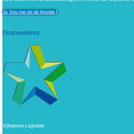
Ja, hou me op de hoogte !
Privacyverklaring
Vijfsterren Logistiek